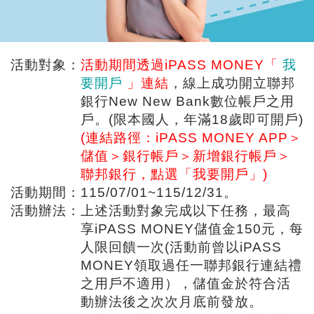
活動對象：
活動期間透過iPASS MONEY「
我
要開戶
」連結
，線上成功開立聯邦
銀行New New Bank數位帳戶之用
戶。(限本國人，年滿18歲即可開戶)
(連結路徑：iPASS MONEY APP＞
儲值＞銀行帳戶＞新增銀行帳戶＞
聯邦銀行，點選「我要開戶」)
活動期間：
115/07/01~115/12/31。
活動辦法：
上述活動對象完成以下任務，最高
享iPASS MONEY儲值金150元，每
人限回饋一次(活動前曾以iPASS
MONEY領取過任一聯邦銀行連結禮
之用戶不適用），儲值金於符合活
動辦法後之次次月底前發放。