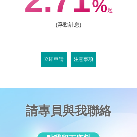
2.71
%
起
(浮動計息)
立即申請
注意事項
請專員與我聯絡