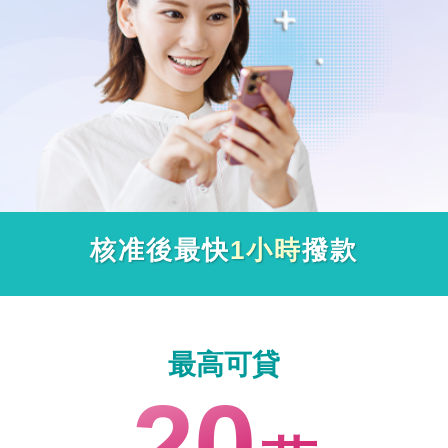
核准後最快
1小時
撥款
最高可貸
20